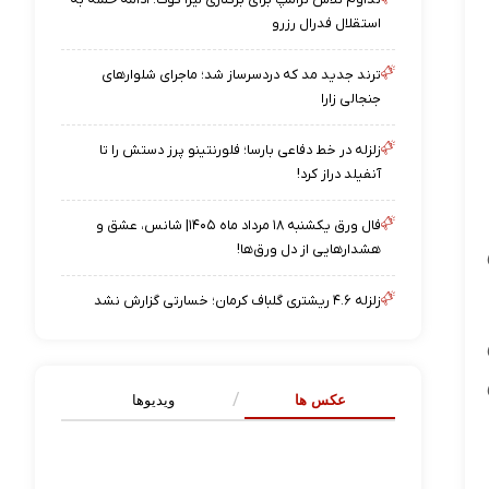
استقلال فدرال رزرو
ترند جدید مد که دردسرساز شد؛ ماجرای شلوارهای
جنجالی زارا
زلزله در خط دفاعی بارسا؛ فلورنتینو پرز دستش را تا
آنفیلد دراز کرد!
فال ورق یکشنبه ۱۸ مرداد ماه ۱۴۰۵| شانس، عشق و
هشدارهایی از دل ورق‌ها!
زلزله ۴.۶ ریشتری گلباف کرمان؛ خسارتی گزارش نشد
ش
عکس ها
ویدیوها