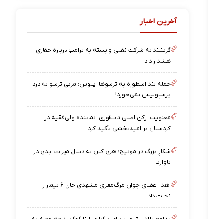
آخرین اخبار
گرینلند به شرکت نفتی وابسته به ترامپ درباره حفاری
هشدار داد
حمله تند اسطوره به ترسوها؛ پیوس: مربی ترسو به درد
پرسپولیس نمی‌خورد!
معنویت، رکن اصلی تاب‌آوری؛ نماینده ولی‌فقیه در
کردستان بر امیدبخشی تأکید کرد
شکارِ بزرگ در مونیخ؛ هری کین به دنبال میراث ابدی در
باواریا
اهدا اعضای جوان مرگ‌مغزی مشهدی جان ۶ بیمار را
نجات داد
تداوم تلاش ترامپ برای برکناری لیزا کوک؛ ادامه حمله به