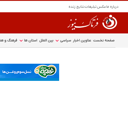
درباره ما
عکس
تبلیغات
نتایج زنده
صفحه نخست
عناوین اخبار
سیاسی
بین الملل
استان ها
فرهنگ و هنر