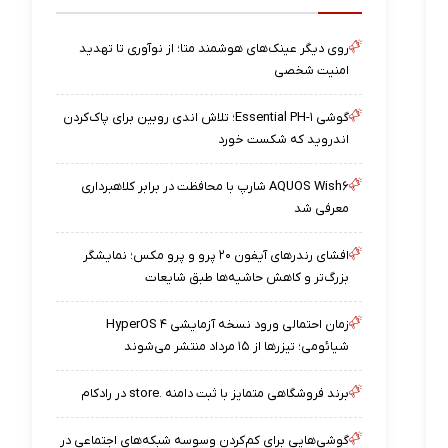
روی دیگر عینک‌های هوشمند متا؛ از نوآوری تا تهدید
امنیت شخصی
گوشی Essential PH-۱؛ تلاش اندی روبین برای پاک‌کردن
اندروید که شکست خورد
AQUOS Wish۶ شارپ با محافظت در برابر کلاهبرداری
معرفی شد
افشای رندرهای آیفون ۲۰ پرو و پرو مکس؛ نمایشگر
بزرگ‌تر و کاهش حاشیه‌ها طبق شایعات
زمان احتمالی ورود نسخه آزمایشی HyperOS ۴
شیائومی؛ تیزرها از ۱۵ مرداد منتشر می‌شوند
برند فروشگاهی متمایز با ثبت دامنه .store در رادکام
گوشی‌هایی برای کم‌کردن وسوسه شبکه‌های اجتماعی در