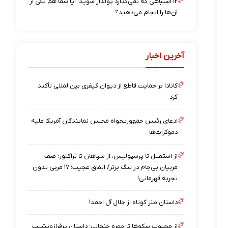
۱۲ اشتباهی که نمی‌گذارد پولدار شوید؛ آیا شما هم یکی از
آن‌ها را انجام می‌دهید؟
آخرین اخبار
کانادا بر حمایت قاطع از دیوان کیفری بین‌المللی تأکید
کرد
ادعای رئیس جمهوریخواه مجلس نمایندگان آمریکا علیه
دموکرات‌ها
از استقلال تا پرسپولیس، از سپاهان تا تراکتور؛ صف
مربیان بی‌جام در لیگ برتر/ اتفاق عجیب؛ ۱۷ مربی بدون
تجربه قهرمانی!
داستان طنز کوتاه از جلال آل احمد!
از محبوب سکوها تا چهره جنجالی؛ داستان پرفرازونشیب