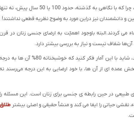
بانوان ، خوشحال باشید که در عصر حاضر زندگی می کنید، چرا که با نگاهی به گذشته، حدود 100 یا 50 سال پیش، نه تنه
ن و دانشمندان نیز دراین مورد به وضوح نظریه قطعی نداشتند!
فاء می کردند.البته باوجود اهمیّت به ارضای جنسی زنان در قرن
 آن‌ها شفاف نیست و نیاز به بررسی بیشتر دارد.
طبق آخرین آمار، حدود 20% خانم‌ها اصلاً ارضاء نمی‌شوند، شاید با این آمار فکر کنید که خوشبختانه 80% آن ها به درج
ش عمده ای از آن ها، با خود ارضایی به این درجه می‌رسند نه
ی طبیعی در حین رابطه ی جنسی برای زنان است. این مسئله را
اء، نقشی حیاتی را ایفا می کند و منشأ حقیقی و اصلی بیشتر
طلاق
.