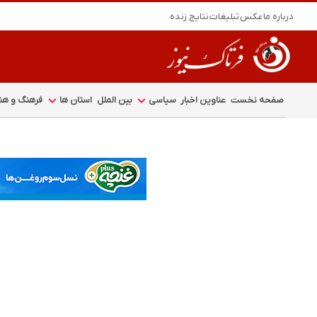
درباره ما
عکس
تبلیغات
نتایج زنده
صفحه نخست
عناوین اخبار
سیاسی
بین الملل
استان ها
فرهنگ و هنر