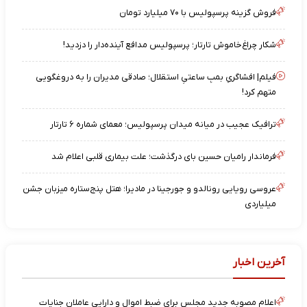
فروش گزینه پرسپولیس با ۷۰ میلیارد تومان
شکار چراغ‌خاموش تارتار؛ پرسپولیس مدافع آینده‌دار را دزدید!
فیلم| افشاگریِ بمبِ ساعتیِ استقلال؛ صادقی مدیران را به دروغگویی
متهم کرد!
ترافیک عجیب در میانه میدان پرسپولیس؛ معمای شماره ۶ تارتار
فرماندار رامیان حسین بای درگذشت؛ علت بیماری قلبی اعلام شد
عروسی رویایی رونالدو و جورجینا در مادیرا؛ هتل پنج‌ستاره میزبان جشن
میلیاردی
آخرین اخبار
اعلام مصوبه جدید مجلس برای ضبط اموال و دارایی عاملان جنایات