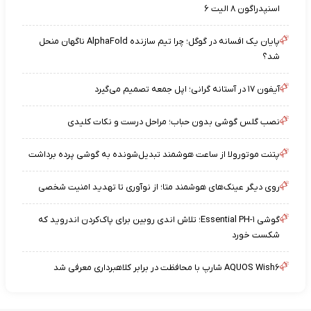
اسنپدراگون ۸ الیت ۶
پایان یک افسانه در گوگل؛ چرا تیم سازنده AlphaFold ناگهان منحل
شد؟
آیفون ۱۷ در آستانه گرانی؛ اپل جمعه تصمیم می‌گیرد
نصب گلس گوشی بدون حباب؛ مراحل درست و نکات کلیدی
پتنت موتورولا از ساعت هوشمند تبدیل‌شونده به گوشی پرده برداشت
روی دیگر عینک‌های هوشمند متا؛ از نوآوری تا تهدید امنیت شخصی
گوشی Essential PH-۱؛ تلاش اندی روبین برای پاک‌کردن اندروید که
شکست خورد
AQUOS Wish۶ شارپ با محافظت در برابر کلاهبرداری معرفی شد