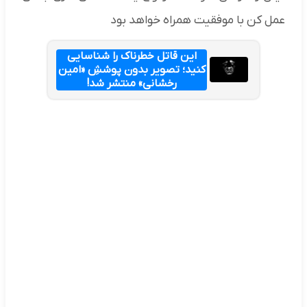
عمل کن با موفقیت همراه خواهد بود
این قاتل خطرناک را شناسایی
کنید؛ تصویر بدون پوششِ «امین
رخشانی» منتشر شد!