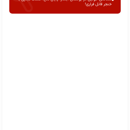
خنجر قاتل فراری!