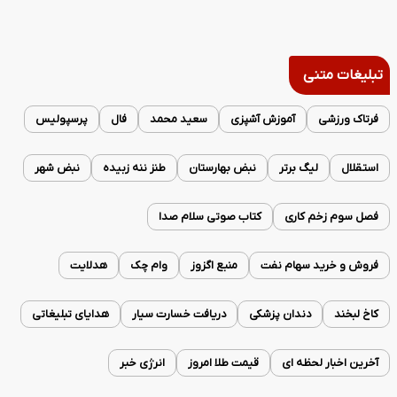
تبلیغات متنی
فرتاک ورزشی
آموزش آشپزی
سعید محمد
فال
پرسپولیس
استقلال
لیگ برتر
نبض بهارستان
طنز ننه زبیده
نبض شهر
فصل سوم زخم کاری
کتاب صوتی سلام صدا
فروش و خرید سهام نفت
منبع اگزوز
وام چک
هدلایت
کاخ لبخند
دندان پزشکی
دریافت خسارت سیار
هدایای تبلیغاتی
آخرین اخبار لحظه ای
قیمت طلا امروز
انرژی خبر