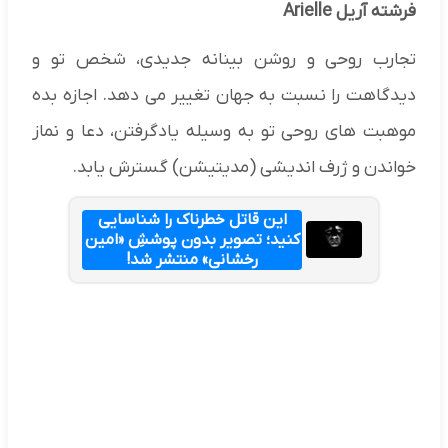
فرشته آریل Arielle
تجارب روحی و روشن بینانه جدیدی، شخص تو و
دیدگاهت را نسبت به جهان تغییر می دهد. اجازه بده
موهبت های روحی تو به وسیله یادگرفتن، دعا و نماز
خواندن و ژرف اندیشی (مدیتیشن) گسترش یابد.
این قاتل خطرناک را شناسایی
کنید؛ تصویر بدون پوششِ «امین
رخشانی» منتشر شد!