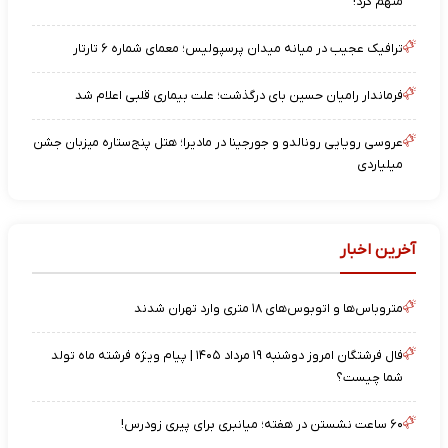
متهم کرد!
ترافیک عجیب در میانه میدان پرسپولیس؛ معمای شماره ۶ تارتار
فرماندار رامیان حسین بای درگذشت؛ علت بیماری قلبی اعلام شد
عروسی رویایی رونالدو و جورجینا در مادیرا؛ هتل پنج‌ستاره میزبان جشن
میلیاردی
آخرین اخبار
متروباس‌ها و اتوبوس‌های ۱۸ متری وارد تهران شدند
فال فرشتگان امروز دوشنبه ۱۹ مرداد ۱۴۰۵ | پیام ویژه فرشته ماه تولد
شما چیست؟
۶۰ ساعت نشستن در هفته؛ میانبری برای پیری زودرس!