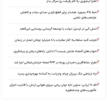
طنز| اینجوری یه کم رفیقت رو سرکار بذار
خط ۱۲۵ بجنورد؛ هشدار برای قطع‌نکردن صدای نجات و کاهش
مزاحمت‌های تلفنی
تنش آبی در اردبیل؛ دولت با توسعه آبرسانی روستایی می‌کاهد
مرمت گنبد سلطانیه؛ آغاز عملیات با ۸ میلیارد تومان اعتبار در زنجان
خواب‌های آشفته علتش چیست؟ | دلایل، راه‌های درمان و پیشگیری
طرح نشاط‌آفرین «میدان پویا» در ۴۳۴ محله خراسان‌شمالی اجرا شد
راه ارتباطی تنگ پیرزال چرام؛ واریانت به آستانه بهره‌برداری رسید
اف-۷ ایرانی؛ ستون تازه توان رزمی نیروی هوایی ارتش با قابلیت اجرای
مأموریت‌های چندمنظوره