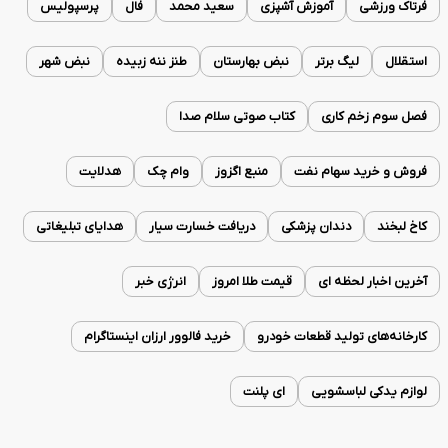
فرتاک ورزشی
آموزش آشپزی
سعید محمد
فال
پرسپولیس
استقلال
لیگ برتر
نبض بهارستان
طنز ننه زبیده
نبض شهر
فصل سوم زخم کاری
کتاب صوتی سلام صدا
فروش و خرید سهام نفت
منبع اگزوز
وام چک
هدلایت
کاخ لبخند
دندان پزشکی
دریافت خسارت سیار
هدایای تبلیغاتی
آخرین اخبار لحظه ای
قیمت طلا امروز
انرژی خبر
کارخانه‌های تولید قطعات خودرو
خرید فالوور ارزان اینستاگرام
لوازم یدکی لباسشویی
ای پلنت