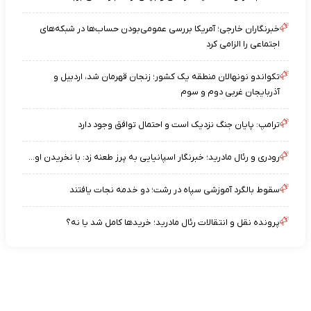
خبرنگاران خارجی؛ آمریکا بررسی عمومی‌بودن حساب‌ها در شبکه‌های
اجتماعی را الزامی کرد
تکواندو نونهالان منطقه یک کشور؛ زنجان قهرمان شد، اردبیل و
آذربایجان غربی دوم و سوم
ترامپ: پایان جنگ نزدیک است و احتمال توافق وجود دارد
رودری و رئال مادرید؛ خبرنگار اسپانیایی به پرز طعنه زد: با نخریدن او...
سقوط بالگرد آموزشی سپاه در رشت؛ دو خدمه نجات یافتند
پرونده نقل و انتقالات رئال مادرید؛ خریدها کامل شد یا نه؟