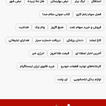
استقلال
لیگ برتر
نبض بهارستان
طنز ننه زبیده
نبض شهر
فصل سوم زخم کاری
کتاب صوتی سلام صدا
فروش و خرید سهام نفت
منبع اگزوز
وام چک
هدلایت
کاخ لبخند
دندان پزشکی
دریافت خسارت سیار
هدایای تبلیغاتی
آخرین اخبار لحظه ای
قیمت طلا امروز
انرژی خبر
کارخانه‌های تولید قطعات خودرو
خرید فالوور ارزان اینستاگرام
لوازم یدکی لباسشویی
ای پلنت