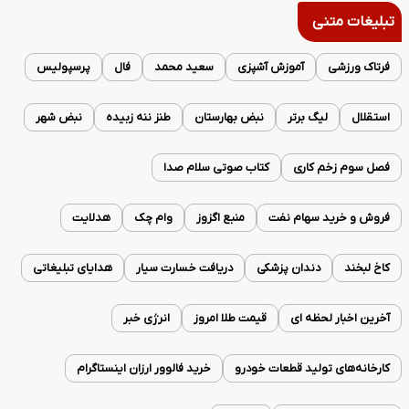
تبلیغات متنی
فرتاک ورزشی
آموزش آشپزی
سعید محمد
فال
پرسپولیس
استقلال
لیگ برتر
نبض بهارستان
طنز ننه زبیده
نبض شهر
فصل سوم زخم کاری
کتاب صوتی سلام صدا
فروش و خرید سهام نفت
منبع اگزوز
وام چک
هدلایت
کاخ لبخند
دندان پزشکی
دریافت خسارت سیار
هدایای تبلیغاتی
آخرین اخبار لحظه ای
قیمت طلا امروز
انرژی خبر
کارخانه‌های تولید قطعات خودرو
خرید فالوور ارزان اینستاگرام