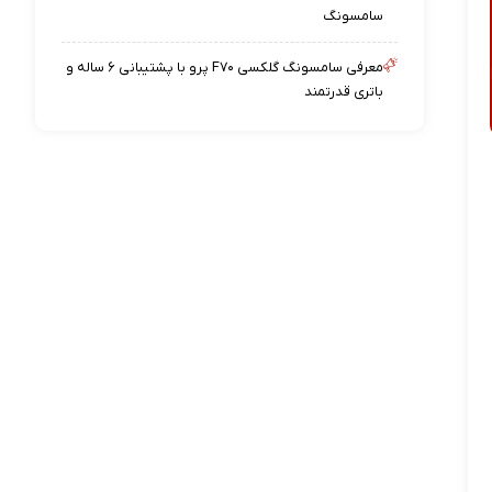
سامسونگ
معرفی سامسونگ گلکسی F۷۰ پرو با پشتیبانی ۶ ساله و
باتری قدرتمند