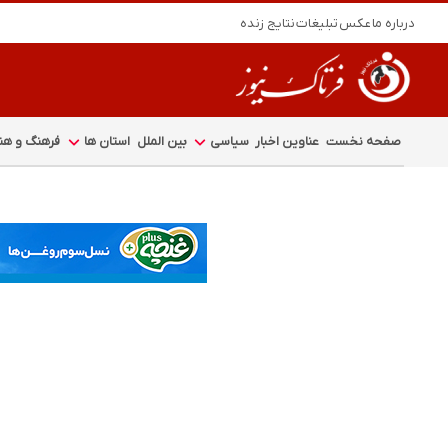
درباره ما
عکس
تبلیغات
نتایج زنده
صفحه نخست
عناوین اخبار
سیاسی
بین الملل
استان ها
فرهنگ و هنر