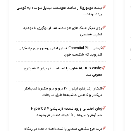
پتنت موتورولا از ساعت هوشمند تبدیل‌شونده به گوشی
پرده برداشت
روی دیگر عینک‌های هوشمند متا؛ از نوآوری تا تهدید
امنیت شخصی
گوشی Essential PH-۱؛ تلاش اندی روبین برای پاک‌کردن
اندروید که شکست خورد
AQUOS Wish۶ شارپ با محافظت در برابر کلاهبرداری
معرفی شد
افشای رندرهای آیفون ۲۰ پرو و پرو مکس؛ نمایشگر
بزرگ‌تر و کاهش حاشیه‌ها طبق شایعات
زمان احتمالی ورود نسخه آزمایشی HyperOS ۴
شیائومی؛ تیزرها از ۱۵ مرداد منتشر می‌شوند
برند فروشگاهی متمایز با ثبت دامنه .store در رادکام