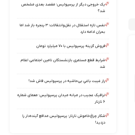
یک خروجی دیگر از پرسپولیس؛ مقصد بعدی مشخص
شد؟
نفس تازه استقلال در نقل‌وانتقالات؛ ۳ پنجره باز شد اما
بحران ادامه دارد
فروش گزینه پرسپولیس با ۷۰ میلیارد تومان
شرایط قطع مستمری بازنشستگان تامین اجتماعی اعلام
شد
راز غیبت یاغیِ بی‌حاشیه در پرسپولیس فاش شد!
ترافیک عجیب در میانه میدان پرسپولیس؛ معمای شماره
۶ تارتار
شکار چراغ‌خاموش تارتار؛ پرسپولیس مدافع آینده‌دار را
دزدید!