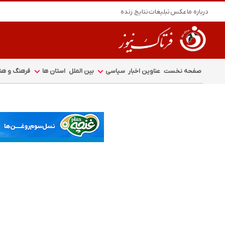
درباره ما
عکس
تبلیغات
نتایج زنده
صفحه نخست
عناوین اخبار
سیاسی
بین الملل
استان ها
فرهنگ و هنر