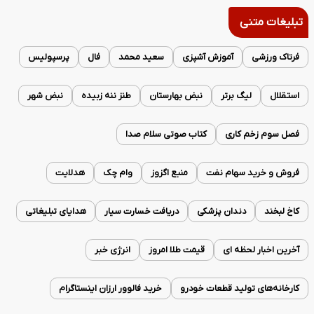
تبلیغات متنی
فرتاک ورزشی
آموزش آشپزی
سعید محمد
فال
پرسپولیس
استقلال
لیگ برتر
نبض بهارستان
طنز ننه زبیده
نبض شهر
فصل سوم زخم کاری
کتاب صوتی سلام صدا
فروش و خرید سهام نفت
منبع اگزوز
وام چک
هدلایت
کاخ لبخند
دندان پزشکی
دریافت خسارت سیار
هدایای تبلیغاتی
آخرین اخبار لحظه ای
قیمت طلا امروز
انرژی خبر
کارخانه‌های تولید قطعات خودرو
خرید فالوور ارزان اینستاگرام