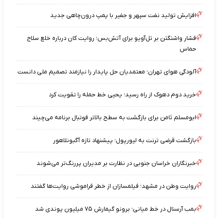
افزایش تولید نفت سپهر و جفیر با پمپ درون‌چاهی جدید
فشار واشنگتن بر تل‌آویو برای آتش‌بس؛ روایت کان درباره خلع سلاح
حماس
آلودگی هوای تهران؛ معتمدیان حل پایدار را نیازمند تصمیم ملی دانست
خرید دوم دهوک از راه رسید؛ یحیی خط حمله را تقویت کرد
ابومسلم ثامن برای بازگشت به سطح بالاتر فوتبال برنامه می‌چیند
بازگشت قرضی ترنت به لیورپول؛ پیشنهاد تازه آگبونلاهور
خبرنگاران خراسان جنوبی در نظارت بر مدیران پررنگ‌تر می‌شوند
روایت وطن در مشهد؛ فیلمسازان از خطر فراموشی روایت‌ها گفتند
بمب آرسنال در خط میانی؛ برونو گیمارش ۷۵ میلیون پوندی شد