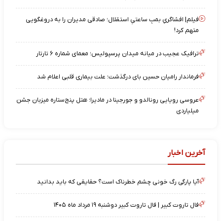
فیلم| افشاگریِ بمبِ ساعتیِ استقلال؛ صادقی مدیران را به دروغگویی
متهم کرد!
ترافیک عجیب در میانه میدان پرسپولیس؛ معمای شماره ۶ تارتار
فرماندار رامیان حسین بای درگذشت؛ علت بیماری قلبی اعلام شد
عروسی رویایی رونالدو و جورجینا در مادیرا؛ هتل پنج‌ستاره میزبان جشن
میلیاردی
آخرین اخبار
آیا پارگی رگ خونی چشم خطرناک است؟ حقایقی که باید بدانید
فال تاروت کبیر | فال تاروت کبیر دوشنبه ۱۹ مرداد ماه ۱۴۰۵