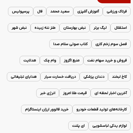
فرتاک ورزشی
آموزش آشپزی
سعید محمد
فال
پرسپولیس
استقلال
لیگ برتر
نبض بهارستان
طنز ننه زبیده
نبض شهر
فصل سوم زخم کاری
کتاب صوتی سلام صدا
فروش و خرید سهام نفت
منبع اگزوز
وام چک
هدلایت
کاخ لبخند
دندان پزشکی
دریافت خسارت سیار
هدایای تبلیغاتی
آخرین اخبار لحظه ای
قیمت طلا امروز
انرژی خبر
کارخانه‌های تولید قطعات خودرو
خرید فالوور ارزان اینستاگرام
لوازم یدکی لباسشویی
ای پلنت