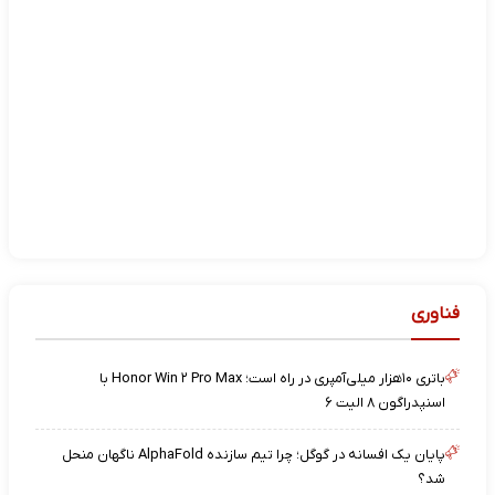
فناوری
باتری ۱۰هزار میلی‌آمپری در راه است؛ Honor Win ۲ Pro Max با
اسنپدراگون ۸ الیت ۶
پایان یک افسانه در گوگل؛ چرا تیم سازنده AlphaFold ناگهان منحل
شد؟