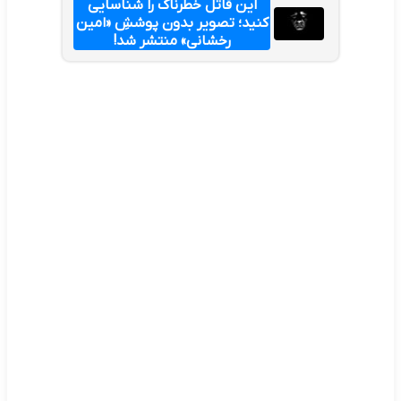
این قاتل خطرناک را شناسایی
کنید؛ تصویر بدون پوششِ «امین
رخشانی» منتشر شد!