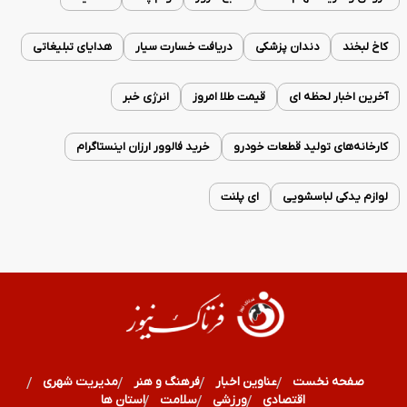
کاخ لبخند
دندان پزشکی
دریافت خسارت سیار
هدایای تبلیغاتی
آخرین اخبار لحظه ای
قیمت طلا امروز
انرژی خبر
کارخانه‌های تولید قطعات خودرو
خرید فالوور ارزان اینستاگرام
لوازم یدکی لباسشویی
ای پلنت
صفحه نخست
عناوین اخبار
فرهنگ و هنر
مدیریت شهری
اقتصادی
ورزشی
سلامت
استان ها