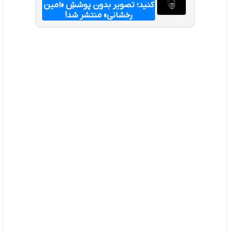
کنید؛ تصویر بدون پوششِ «امین
رخشانی» منتشر شد!