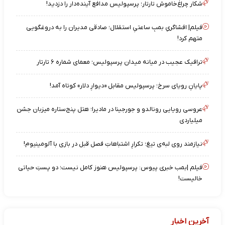
شکار چراغ‌خاموش تارتار؛ پرسپولیس مدافع آینده‌دار را دزدید!
فیلم| افشاگریِ بمبِ ساعتیِ استقلال؛ صادقی مدیران را به دروغگویی
متهم کرد!
ترافیک عجیب در میانه میدان پرسپولیس؛ معمای شماره ۶ تارتار
پایانِ رویای سرخ؛ پرسپولیس مقابل «دیوارِ دلار» کوتاه آمد!
عروسی رویایی رونالدو و جورجینا در مادیرا؛ هتل پنج‌ستاره میزبان جشن
میلیاردی
نیازمند روی لبه‌ی تیغ؛ تکرارِ اشتباهاتِ فصل قبل در بازی با آلومینیوم!
فیلم |بمب خبری پیوس: پرسپولیس هنوز کامل نیست؛ دو پستِ حیاتی
خالیست!
آخرین اخبار