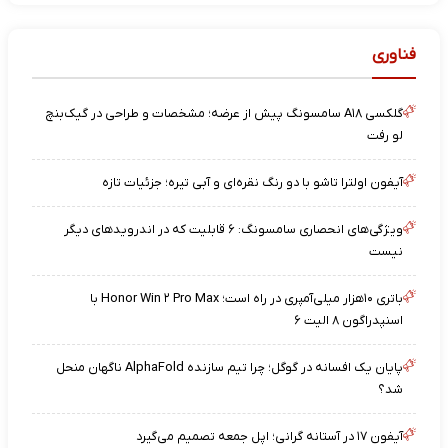
فناوری
گلکسی A۱۸ سامسونگ پیش از عرضه؛ مشخصات و طراحی در گیک‌بنچ
لو رفت
آیفون اولترا تاشو با دو رنگ نقره‌ای و آبی تیره؛ جزئیات تازه
ویژگی‌های انحصاری سامسونگ: ۶ قابلیت که در اندرویدهای دیگر
نیست
باتری ۱۰هزار میلی‌آمپری در راه است؛ Honor Win ۲ Pro Max با
اسنپدراگون ۸ الیت ۶
پایان یک افسانه در گوگل؛ چرا تیم سازنده AlphaFold ناگهان منحل
شد؟
آیفون ۱۷ در آستانه گرانی؛ اپل جمعه تصمیم می‌گیرد