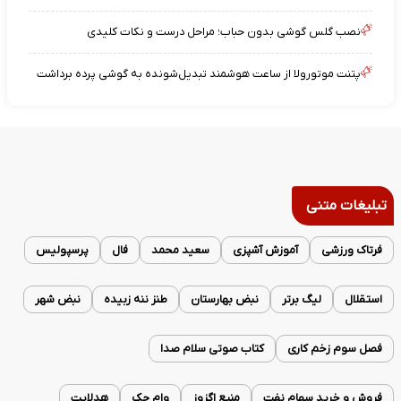
نصب گلس گوشی بدون حباب؛ مراحل درست و نکات کلیدی
پتنت موتورولا از ساعت هوشمند تبدیل‌شونده به گوشی پرده برداشت
تبلیغات متنی
فرتاک ورزشی
آموزش آشپزی
سعید محمد
فال
پرسپولیس
استقلال
لیگ برتر
نبض بهارستان
طنز ننه زبیده
نبض شهر
فصل سوم زخم کاری
کتاب صوتی سلام صدا
فروش و خرید سهام نفت
منبع اگزوز
وام چک
هدلایت