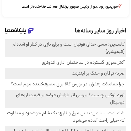
مورینیو: رونالدو از رئیس‌جمهور پرتغال هم شناخته‌شده‌تر است