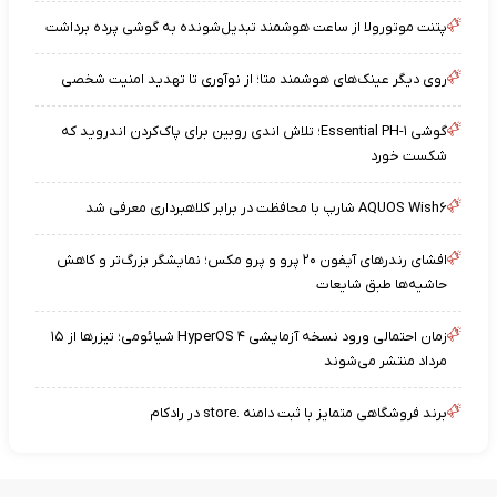
پتنت موتورولا از ساعت هوشمند تبدیل‌شونده به گوشی پرده برداشت
روی دیگر عینک‌های هوشمند متا؛ از نوآوری تا تهدید امنیت شخصی
گوشی Essential PH-۱؛ تلاش اندی روبین برای پاک‌کردن اندروید که
شکست خورد
AQUOS Wish۶ شارپ با محافظت در برابر کلاهبرداری معرفی شد
افشای رندرهای آیفون ۲۰ پرو و پرو مکس؛ نمایشگر بزرگ‌تر و کاهش
حاشیه‌ها طبق شایعات
زمان احتمالی ورود نسخه آزمایشی HyperOS ۴ شیائومی؛ تیزرها از ۱۵
مرداد منتشر می‌شوند
برند فروشگاهی متمایز با ثبت دامنه .store در رادکام