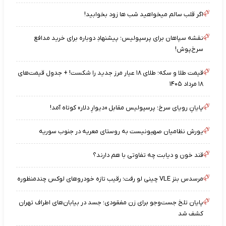
اگر قلب سالم میخواهید شب ها زود بخوابید!
نقشه‌ سپاهان برای پرسپولیس؛ پیشنهادِ دوباره برای خرید مدافع
سرخ‌پوش!
قیمت طلا و سکه؛ طلای ۱۸ عیار مرز جدید را شکست! + جدول قیمت‌های
۱۸ مرداد ۱۴۰۵
پایانِ رویای سرخ؛ پرسپولیس مقابل «دیوارِ دلار» کوتاه آمد!
یورش نظامیان صهیونیست به روستای معریه در جنوب سوریه
قند خون و دیابت چه تفاوتی با هم دارند؟
مرسدس بنز VLE چینی لو رفت؛ رقیب تازه خودروهای لوکس چندمنظوره
پایان تلخ جست‌وجو برای زن مفقودی؛ جسد در بیابان‌های اطراف تهران
کشف شد