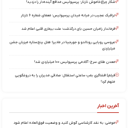
شکار چراغ‌خاموش تارتار؛ پرسپولیس مدافع آینده‌دار را دزدید!
ترافیک عجیب در میانه میدان پرسپولیس؛ معمای شماره ۶ تارتار
فرماندار رامیان حسین بای درگذشت؛ علت بیماری قلبی اعلام شد
عروسی رویایی رونالدو و جورجینا در مادیرا؛ هتل پنج‌ستاره میزبان جشن
میلیاردی
معدن طلای سرخ؛ آکادمی پرسپولیس ۱۰۰ میلیاردی شد!
فیلم| افشاگریِ بمبِ ساعتیِ استقلال؛ صادقی مدیران را به دروغگویی
متهم کرد!
آخرین اخبار
مومنی: به نقد کارشناسی گوش کنید و وضعیت فوق‌العاده اعلام شود