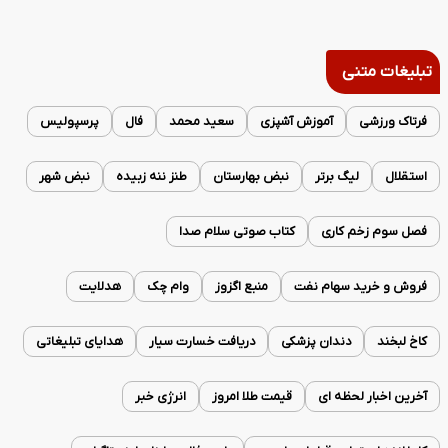
تبلیغات متنی
فرتاک ورزشی
آموزش آشپزی
سعید محمد
فال
پرسپولیس
استقلال
لیگ برتر
نبض بهارستان
طنز ننه زبیده
نبض شهر
فصل سوم زخم کاری
کتاب صوتی سلام صدا
فروش و خرید سهام نفت
منبع اگزوز
وام چک
هدلایت
کاخ لبخند
دندان پزشکی
دریافت خسارت سیار
هدایای تبلیغاتی
آخرین اخبار لحظه ای
قیمت طلا امروز
انرژی خبر