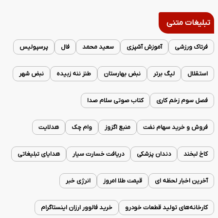
تبلیغات متنی
فرتاک ورزشی
آموزش آشپزی
سعید محمد
فال
پرسپولیس
استقلال
لیگ برتر
نبض بهارستان
طنز ننه زبیده
نبض شهر
فصل سوم زخم کاری
کتاب صوتی سلام صدا
فروش و خرید سهام نفت
منبع اگزوز
وام چک
هدلایت
کاخ لبخند
دندان پزشکی
دریافت خسارت سیار
هدایای تبلیغاتی
آخرین اخبار لحظه ای
قیمت طلا امروز
انرژی خبر
کارخانه‌های تولید قطعات خودرو
خرید فالوور ارزان اینستاگرام