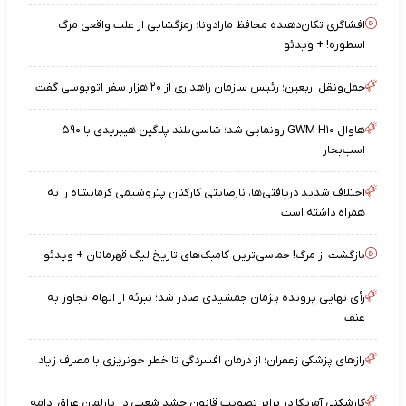
افشاگری تکان‌دهنده محافظ مارادونا؛ رمزگشایی از علت واقعی مرگ
اسطوره! + ویدئو
حمل‌ونقل اربعین؛ رئیس سازمان راهداری از ۲۰ هزار سفر اتوبوسی گفت
هاوال GWM H۱۰ رونمایی شد؛ شاسی‌بلند پلاگین هیبریدی با ۵۹۰
اسب‌بخار
اختلاف شدید دریافتی‌ها، نارضایتی کارکنان پتروشیمی کرمانشاه را به
همراه داشته است
بازگشت از مرگ! حماسی‌ترین کامبک‌های تاریخ لیگ قهرمانان + ویدئو
رأی نهایی پرونده پژمان جمشیدی صادر شد؛ تبرئه از اتهام تجاوز به
عنف
رازهای پزشکی زعفران؛ از درمان افسردگی تا خطر خونریزی با مصرف زیاد
کارشکنی آمریکا در برابر تصویب قانون حشد شعبی در پارلمان عراق ادامه