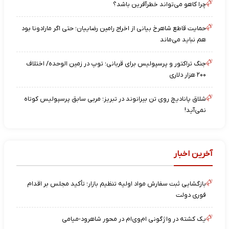
چرا کاهو می‌تواند خطرآفرین باشد؟
حمایت قاطع شاهرخ بیانی از اخراج رامین رضاییان؛ حتی اگر مارادونا بود
هم نباید می‌ماند
جنگ تراکتور و پرسپولیس برای قربانی؛ توپ در زمین الوحده/ اختلاف
۲۰۰ هزار دلاری
شلاق پانادیچ روی تن بیرانوند در تبریز؛ مربی سابق پرسپولیس کوتاه
نمی‌آید!
آخرین اخبار
بازگشایی ثبت سفارش مواد اولیه تنظیم بازار؛ تأکید مجلس بر اقدام
فوری دولت
یک کشته در واژگونی ام‌وی‌ام در محور شاهرود-میامی