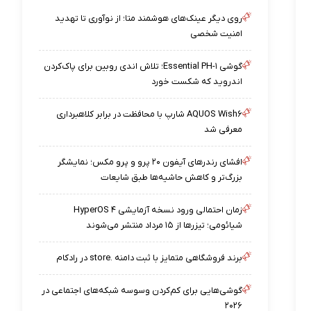
روی دیگر عینک‌های هوشمند متا؛ از نوآوری تا تهدید
امنیت شخصی
گوشی Essential PH-۱؛ تلاش اندی روبین برای پاک‌کردن
اندروید که شکست خورد
AQUOS Wish۶ شارپ با محافظت در برابر کلاهبرداری
معرفی شد
افشای رندرهای آیفون ۲۰ پرو و پرو مکس؛ نمایشگر
بزرگ‌تر و کاهش حاشیه‌ها طبق شایعات
زمان احتمالی ورود نسخه آزمایشی HyperOS ۴
شیائومی؛ تیزرها از ۱۵ مرداد منتشر می‌شوند
برند فروشگاهی متمایز با ثبت دامنه .store در رادکام
گوشی‌هایی برای کم‌کردن وسوسه شبکه‌های اجتماعی در
۲۰۲۶