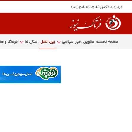
درباره ما
عکس
تبلیغات
نتایج زنده
صفحه نخست
عناوین اخبار
سیاسی
بین الملل
استان ها
فرهنگ و هنر