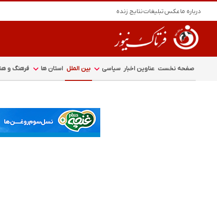
درباره ما
عکس
تبلیغات
نتایج زنده
صفحه نخست
عناوین اخبار
سیاسی
بین الملل
استان ها
فرهنگ و هنر