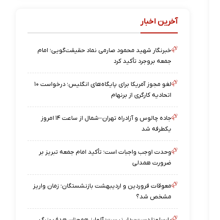
آخرین اخبار
خبرنگار شهید محمود صارمی نماد حقیقت‌گویی؛ امام
جمعه بروجرد تأکید کرد
لغو مجوز آمریکا برای پایگاه‌های انگلیس؛ درخواست ۱۰
اتحادیه کارگری از برنهام
جاده چالوس و آزادراه تهران–شمال از ساعت ۱۴ امروز
یکطرفه شد
وحدت اوجب واجبات است؛ تأکید امام جمعه تبریز بر
ضرورت همدلی
معوقات فروردین و اردیبهشت بازنشستگان؛ زمان واریز
مشخص شد؟
بارسلونا دست‌بردار نیست؛ آلوارز همچنان هدف بزرگ