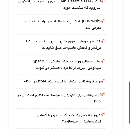
گوشی Essential PH-۱؛ تلاش اندی روبین برای پاک‌کردن
اندروید که شکست خورد
AQUOS Wish۶ شارپ با محافظت در برابر کلاهبرداری
معرفی شد
افشای رندرهای آیفون ۲۰ پرو و پرو مکس؛ نمایشگر
بزرگ‌تر و کاهش حاشیه‌ها طبق شایعات
زمان احتمالی ورود نسخه آزمایشی HyperOS ۴
شیائومی؛ تیزرها از ۱۵ مرداد منتشر می‌شوند
برند فروشگاهی متمایز با ثبت دامنه .store در رادکام
گوشی‌هایی برای کم‌کردن وسوسه شبکه‌های اجتماعی در
۲۰۲۶
امروز چه کسی مالک نوکیاست و چه کسانی
گوشی‌هایش را می‌سازند؟