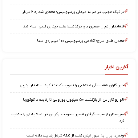
ترافیک عجیب در میانه میدان پرسپولیس؛ معمای شماره ۶ تارتار
فرماندار رامیان حسین بای درگذشت؛ علت بیماری قلبی اعلام شد
معدن طلای سرخ؛ آکادمی پرسپولیس ۱۰۰ میلیاردی شد!
آخرین اخبار
خبرنگاران همبستگی اجتماعی را تقویت کنند؛ تاکید استاندار اردبیل
آلوارو کارراس؛ از بازگشت ۵۰ میلیون یورویی تا رقابت با کوکوریا
صربستان از سرعت‌گرفتن مسیر عضویت اوکراین در اتحادیه اروپا حمایت
کرد
ونس: ایران به عبور ایمن نفت از تنگه هرمز رضایت داده است