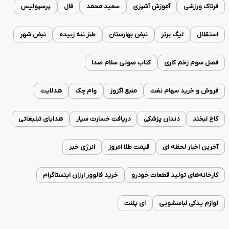
فرتاک ورزشی
آموزش آشپزی
سعید محمد
فال
پرسپولیس
استقلال
لیگ برتر
نبض بهارستان
طنز ننه زبیده
نبض شهر
فصل سوم زخم کاری
کتاب صوتی سلام صدا
فروش و خرید سهام نفت
منبع اگزوز
وام چک
هدلایت
کاخ لبخند
دندان پزشکی
دریافت خسارت سیار
هدایای تبلیغاتی
آخرین اخبار لحظه ای
قیمت طلا امروز
انرژی خبر
کارخانه‌های تولید قطعات خودرو
خرید فالوور ارزان اینستاگرام
لوازم یدکی لباسشویی
ای پلنت