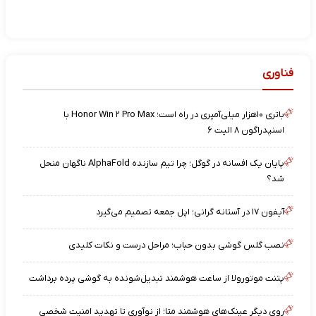
فناوری
باتری ۱۰هزار میلی‌آمپری در راه است؛ Honor Win ۲ Pro Max با
اسنپدراگون ۸ الیت ۶
پایان یک افسانه در گوگل؛ چرا تیم سازنده AlphaFold ناگهان منحل
شد؟
آیفون ۱۷ در آستانه گرانی؛ اپل جمعه تصمیم می‌گیرد
نصب گلس گوشی بدون حباب؛ مراحل درست و نکات کلیدی
پتنت موتورولا از ساعت هوشمند تبدیل‌شونده به گوشی پرده برداشت
روی دیگر عینک‌های هوشمند متا؛ از نوآوری تا تهدید امنیت شخصی