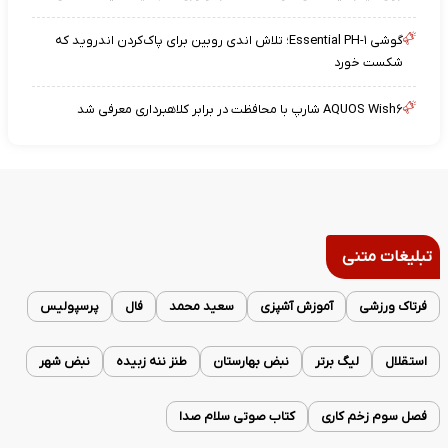
گوشی Essential PH-۱؛ تلاش اندی روبین برای پاک‌کردن اندروید که
شکست خورد
AQUOS Wish۶ شارپ با محافظت در برابر کلاهبرداری معرفی شد
تبلیغات متنی
فرتاک ورزشی
آموزش آشپزی
سعید محمد
فال
پرسپولیس
استقلال
لیگ برتر
نبض بهارستان
طنز ننه زبیده
نبض شهر
فصل سوم زخم کاری
کتاب صوتی سلام صدا