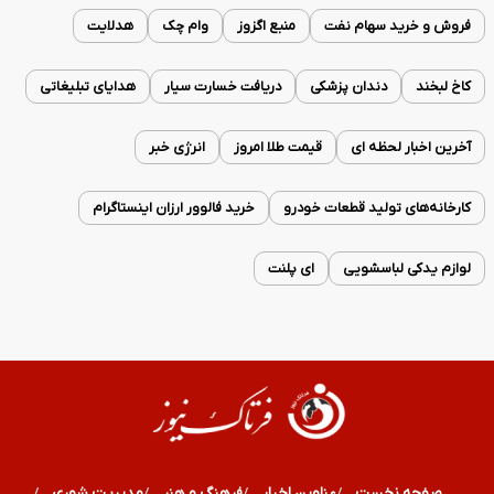
فروش و خرید سهام نفت
منبع اگزوز
وام چک
هدلایت
کاخ لبخند
دندان پزشکی
دریافت خسارت سیار
هدایای تبلیغاتی
آخرین اخبار لحظه ای
قیمت طلا امروز
انرژی خبر
کارخانه‌های تولید قطعات خودرو
خرید فالوور ارزان اینستاگرام
لوازم یدکی لباسشویی
ای پلنت
صفحه نخست
عناوین اخبار
فرهنگ و هنر
مدیریت شهری