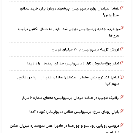
نقشه‌ سپاهان برای پرسپولیس؛ پیشنهادِ دوباره برای خرید مدافع
سرخ‌پوش!
دو خرید جدید پرسپولیس نهایی شد؛ تارتار به دنبال تکمیل ترکیب
سرخ‌ها
فروش گزینه پرسپولیس با ۷۰ میلیارد تومان
شکار چراغ‌خاموش تارتار؛ پرسپولیس مدافع آینده‌دار را دزدید!
فیلم| افشاگریِ بمبِ ساعتیِ استقلال؛ صادقی مدیران را به دروغگویی
متهم کرد!
ترافیک عجیب در میانه میدان پرسپولیس؛ معمای شماره ۶ تارتار
پایانِ رویای سرخ؛ پرسپولیس مقابل «دیوارِ دلار» کوتاه آمد!
عروسی رویایی رونالدو و جورجینا در مادیرا؛ هتل پنج‌ستاره میزبان جشن
میلیاردی