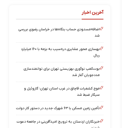
آخرین اخبار
اضافه‌مسدودی حساب بنگاه‌ها در خراسان رضوی بررسی
شد
بهسازی محور عشایری دره‌سیب به بزمه با ۱۶۰ میلیارد
ریال
بوت‌کمپ نوآوری بهزیستی تهران برای توانمندسازی
مددجویان آغاز شد
موج کشفیات قاچاق در غرب استان تهران؛ گازوئیل و
سیگار ضبط شد
تأمین زمین مسکن با ۶۳ شهرک جدید در دستور کار دولت
خبرنگاران اردستان به ترویج امیدآفرینی در جامعه دعوت
شدند