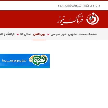
درباره ما
عکس
تبلیغات
نتایج زنده
صفحه نخست
عناوین اخبار
سیاسی
بین الملل
استان ها
فرهنگ و هنر