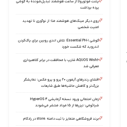
پتنت موتورولا از ساعت هوشمند تبدیل‌شونده به گوشی
پرده برداشت
روی دیگر عینک‌های هوشمند متا؛ از نوآوری تا تهدید
امنیت شخصی
گوشی Essential PH-۱؛ تلاش اندی روبین برای پاک‌کردن
اندروید که شکست خورد
AQUOS Wish۶ شارپ با محافظت در برابر کلاهبرداری
معرفی شد
افشای رندرهای آیفون ۲۰ پرو و پرو مکس؛ نمایشگر
بزرگ‌تر و کاهش حاشیه‌ها طبق شایعات
زمان احتمالی ورود نسخه آزمایشی HyperOS ۴
شیائومی؛ تیزرها از ۱۵ مرداد منتشر می‌شوند
برند فروشگاهی متمایز با ثبت دامنه .store در رادکام