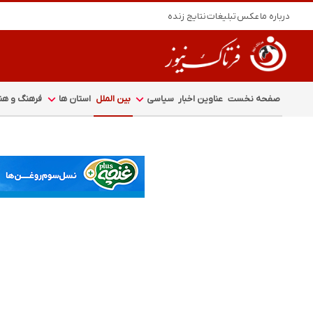
درباره ما
عکس
تبلیغات
نتایج زنده
صفحه نخست
عناوین اخبار
سیاسی
بین الملل
استان ها
فرهنگ و هنر