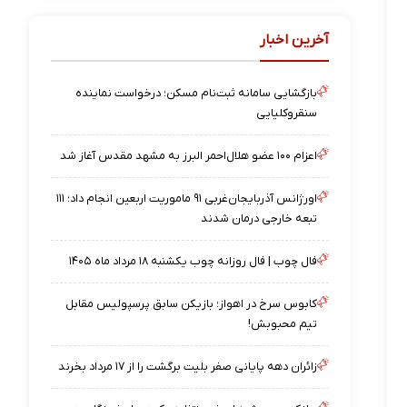
آخرین اخبار
بازگشایی سامانه ثبت‌نام مسکن؛ درخواست نماینده
سنقروکلیایی
اعزام ۱۰۰ عضو هلال‌احمر البرز به مشهد مقدس آغاز شد
اورژانس آذربایجان‌غربی ۹۱ ماموریت اربعین انجام داد؛ ۱۱۱
تبعه خارجی درمان شدند
فال چوب | فال روزانه چوب یکشنبه ۱۸ مرداد ماه ۱۴۰۵
کابوس سرخ در اهواز؛ بازیکن سابق پرسپولیس مقابل
تیم محبوبش!
زائران دهه پایانی صفر بلیت برگشت را از ۱۷ مرداد بخرند