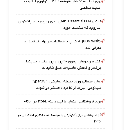
روی دیگر عینک‌های هوشمند متا؛ از نوآوری تا تهدید
امنیت شخصی
گوشی Essential PH-۱؛ تلاش اندی روبین برای پاک‌کردن
اندروید که شکست خورد
AQUOS Wish۶ شارپ با محافظت در برابر کلاهبرداری
معرفی شد
افشای رندرهای آیفون ۲۰ پرو و پرو مکس؛ نمایشگر
بزرگ‌تر و کاهش حاشیه‌ها طبق شایعات
زمان احتمالی ورود نسخه آزمایشی HyperOS ۴
شیائومی؛ تیزرها از ۱۵ مرداد منتشر می‌شوند
برند فروشگاهی متمایز با ثبت دامنه .store در رادکام
گوشی‌هایی برای کم‌کردن وسوسه شبکه‌های اجتماعی در
۲۰۲۶