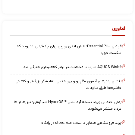
فناوری
گوشی Essential PH-۱؛ تلاش اندی روبین برای پاک‌کردن اندروید که
شکست خورد
AQUOS Wish۶ شارپ با محافظت در برابر کلاهبرداری معرفی شد
افشای رندرهای آیفون ۲۰ پرو و پرو مکس؛ نمایشگر بزرگ‌تر و کاهش
حاشیه‌ها طبق شایعات
زمان احتمالی ورود نسخه آزمایشی HyperOS ۴ شیائومی؛ تیزرها از ۱۵
مرداد منتشر می‌شوند
برند فروشگاهی متمایز با ثبت دامنه .store در رادکام