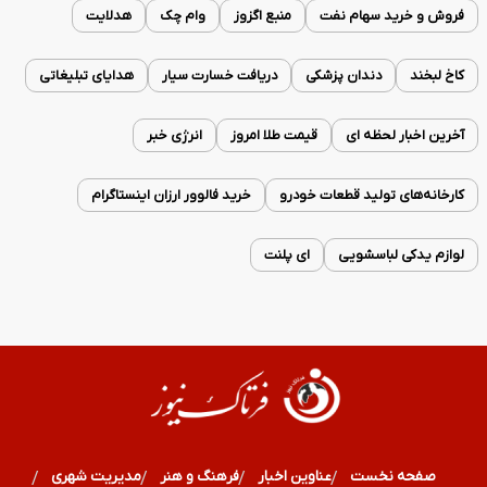
فروش و خرید سهام نفت
منبع اگزوز
وام چک
هدلایت
کاخ لبخند
دندان پزشکی
دریافت خسارت سیار
هدایای تبلیغاتی
آخرین اخبار لحظه ای
قیمت طلا امروز
انرژی خبر
کارخانه‌های تولید قطعات خودرو
خرید فالوور ارزان اینستاگرام
لوازم یدکی لباسشویی
ای پلنت
صفحه نخست
عناوین اخبار
فرهنگ و هنر
مدیریت شهری