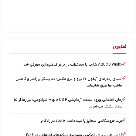
فناوری
AQUOS Wish۶ شارپ با محافظت در برابر کلاهبرداری معرفی شد
افشای رندرهای آیفون ۲۰ پرو و پرو مکس؛ نمایشگر بزرگ‌تر و کاهش
حاشیه‌ها طبق شایعات
زمان احتمالی ورود نسخه آزمایشی HyperOS ۴ شیائومی؛ تیزرها از ۱۵
مرداد منتشر می‌شوند
برند فروشگاهی متمایز با ثبت دامنه .store در رادکام
گوشی‌هایی برای کم‌کردن وسوسه شبکه‌های اجتماعی در ۲۰۲۶