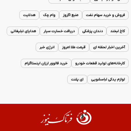
فروش و خرید سهام نفت
منبع اگزوز
وام چک
هدلایت
کاخ لبخند
دندان پزشکی
دریافت خسارت سیار
هدایای تبلیغاتی
آخرین اخبار لحظه ای
قیمت طلا امروز
انرژی خبر
کارخانه‌های تولید قطعات خودرو
خرید فالوور ارزان اینستاگرام
لوازم یدکی لباسشویی
ای پلنت