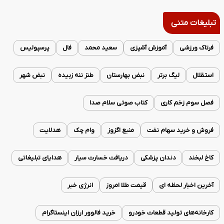
تبلیغات متنی
فرتاک ورزشی
آموزش آشپزی
سعید محمد
فال
پرسپولیس
استقلال
لیگ برتر
نبض بهارستان
طنز ننه زبیده
نبض شهر
فصل سوم زخم کاری
کتاب صوتی سلام صدا
فروش و خرید سهام نفت
منبع اگزوز
وام چک
هدلایت
کاخ لبخند
دندان پزشکی
دریافت خسارت سیار
هدایای تبلیغاتی
آخرین اخبار لحظه ای
قیمت طلا امروز
انرژی خبر
کارخانه‌های تولید قطعات خودرو
خرید فالوور ارزان اینستاگرام