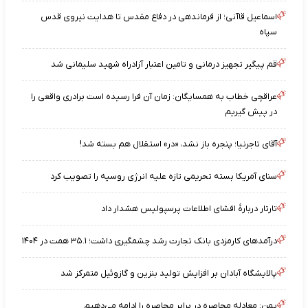
اسماعیل قاآنی؛ از فرماندهی در دفاع مقدس تا هدایت نیروی قدس
سپاه
قم پیگیر تجهیز درمانی و تامین اعتبار آزادراه شهید سلیمانی شد
عراقچی خطاب به همسایگان: زمان آن فرا رسیده است برادری واقعی را
در پیش گیریم
آقای تاجرنیا؛ پنجره باز نشد، «در» استقلال هم بسته شد!
سنای آمریکا بسته تحریمی تازه علیه انرژی روسیه را تصویب کرد
تارتار دربارهٔ افشای اطلاعات پرسپولیس هشدار داد
درآمدهای کارمزدی بانک تجارت رشد چشمگیری داشت؛ ۳۵.۱ همت در ۱۴۰۴
پالایشگاه آبادان بر افزایش تولید بنزین و گازوئیل متمرکز شد
یمن: معادله محاصره در برابر محاصره را ادامه می‌دهیم