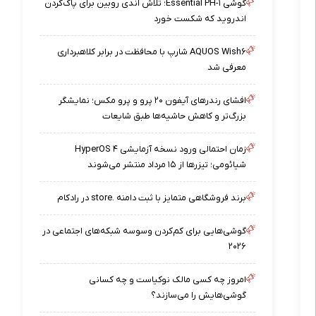
گوشی Essential PH-۱؛ تلاش اندی روبین برای پاک‌کردن
اندروید که شکست خورد
AQUOS Wish۶ شارپ با محافظت در برابر کلاهبرداری
معرفی شد
افشای رندرهای آیفون ۲۰ پرو و پرو مکس؛ نمایشگر
بزرگ‌تر و کاهش حاشیه‌ها طبق شایعات
زمان احتمالی ورود نسخه آزمایشی HyperOS ۴
شیائومی؛ تیزرها از ۱۵ مرداد منتشر می‌شوند
برند فروشگاهی متمایز با ثبت دامنه .store در رادکام
گوشی‌هایی برای کم‌کردن وسوسه شبکه‌های اجتماعی در
۲۰۲۶
امروز چه کسی مالک نوکیاست و چه کسانی
گوشی‌هایش را می‌سازند؟