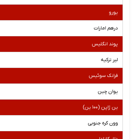
یورو
درهم امارات
پوند انگلیس
لیر ترکیه
فرانک سوئیس
یوان چین
ین ژاپن (۱۰۰ ین)
وون کره جنوبی