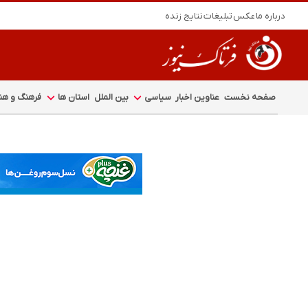
درباره ما
عکس
تبلیغات
نتایج زنده
صفحه نخست
عناوین اخبار
سیاسی
بین الملل
استان ها
فرهنگ و هنر