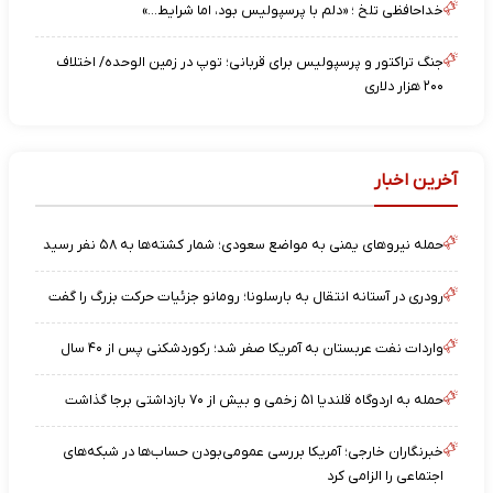
خداحافظی تلخ ؛ «دلم با پرسپولیس بود، اما شرایط…»
جنگ تراکتور و پرسپولیس برای قربانی؛ توپ در زمین الوحده/ اختلاف
۲۰۰ هزار دلاری
آخرین اخبار
حمله نیروهای یمنی به مواضع سعودی؛ شمار کشته‌ها به ۵۸ نفر رسید
رودری در آستانه انتقال به بارسلونا؛ رومانو جزئیات حرکت بزرگ را گفت
واردات نفت عربستان به آمریکا صفر شد؛ رکوردشکنی پس از ۴۰ سال
حمله به اردوگاه قلندیا ۵۱ زخمی و بیش از ۷۰ بازداشتی برجا گذاشت
خبرنگاران خارجی؛ آمریکا بررسی عمومی‌بودن حساب‌ها در شبکه‌های
اجتماعی را الزامی کرد