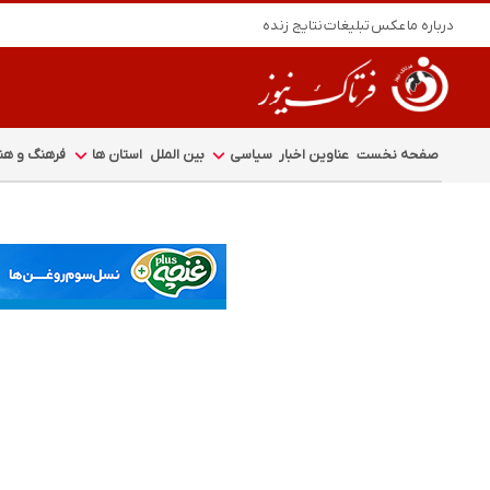
درباره ما
عکس
تبلیغات
نتایج زنده
صفحه نخست
عناوین اخبار
سیاسی
بین الملل
استان ها
فرهنگ و هنر