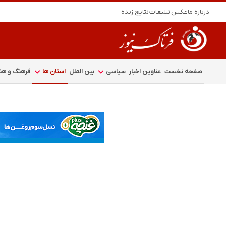
درباره ما
عکس
تبلیغات
نتایج زنده
صفحه نخست
عناوین اخبار
سیاسی
بین الملل
استان ها
فرهنگ و هنر