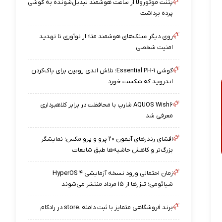
پتنت موتورولا از ساعت هوشمند تبدیل‌شونده به گوشی
پرده برداشت
روی دیگر عینک‌های هوشمند متا؛ از نوآوری تا تهدید
امنیت شخصی
گوشی Essential PH-۱؛ تلاش اندی روبین برای پاک‌کردن
اندروید که شکست خورد
AQUOS Wish۶ شارپ با محافظت در برابر کلاهبرداری
معرفی شد
افشای رندرهای آیفون ۲۰ پرو و پرو مکس؛ نمایشگر
بزرگ‌تر و کاهش حاشیه‌ها طبق شایعات
زمان احتمالی ورود نسخه آزمایشی HyperOS ۴
شیائومی؛ تیزرها از ۱۵ مرداد منتشر می‌شوند
برند فروشگاهی متمایز با ثبت دامنه .store در رادکام