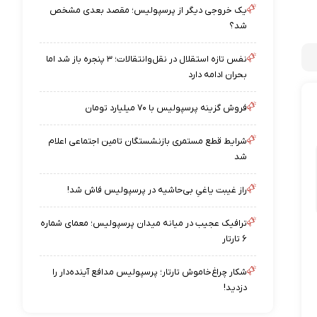
یک خروجی دیگر از پرسپولیس؛ مقصد بعدی مشخص
شد؟
نفس تازه استقلال در نقل‌وانتقالات؛ ۳ پنجره باز شد اما
بحران ادامه دارد
فروش گزینه پرسپولیس با ۷۰ میلیارد تومان
شرایط قطع مستمری بازنشستگان تامین اجتماعی اعلام
شد
راز غیبت یاغیِ بی‌حاشیه در پرسپولیس فاش شد!
ترافیک عجیب در میانه میدان پرسپولیس؛ معمای شماره
۶ تارتار
شکار چراغ‌خاموش تارتار؛ پرسپولیس مدافع آینده‌دار را
دزدید!