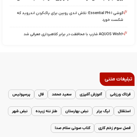
گوشی Essential PH-۱؛ تلاش اندی روبین برای پاک‌کردن اندروید که
شکست خورد
AQUOS Wish۶ شارپ با محافظت در برابر کلاهبرداری معرفی شد
تبلیغات متنی
فرتاک ورزشی
آموزش آشپزی
سعید محمد
فال
پرسپولیس
استقلال
لیگ برتر
نبض بهارستان
طنز ننه زبیده
نبض شهر
فصل سوم زخم کاری
کتاب صوتی سلام صدا