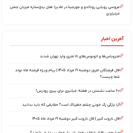
عروسی رویایی رونالدو و جورجینا در مادیرا؛ هتل پنج‌ستاره میزبان جشن
میلیاردی
آخرین اخبار
متروباس‌ها و اتوبوس‌های ۱۸ متری وارد تهران شدند
فال فرشتگان امروز دوشنبه ۱۹ مرداد ۱۴۰۵ | پیام ویژه فرشته ماه تولد
شما چیست؟
۶۰ ساعت نشستن در هفته؛ میانبری برای پیری زودرس!
آیا پارگی رگ خونی چشم خطرناک است؟ حقایقی که باید بدانید
فال تاروت کبیر | فال تاروت کبیر دوشنبه ۱۹ مرداد ماه ۱۴۰۵
چرا بعضی افراد بارها در طول شب از خواب بیدار می‌شوند؟