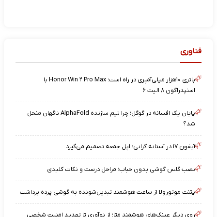
فناوری
باتری ۱۰هزار میلی‌آمپری در راه است؛ Honor Win ۲ Pro Max با
اسنپدراگون ۸ الیت ۶
پایان یک افسانه در گوگل؛ چرا تیم سازنده AlphaFold ناگهان منحل
شد؟
آیفون ۱۷ در آستانه گرانی؛ اپل جمعه تصمیم می‌گیرد
نصب گلس گوشی بدون حباب؛ مراحل درست و نکات کلیدی
پتنت موتورولا از ساعت هوشمند تبدیل‌شونده به گوشی پرده برداشت
روی دیگر عینک‌های هوشمند متا؛ از نوآوری تا تهدید امنیت شخصی