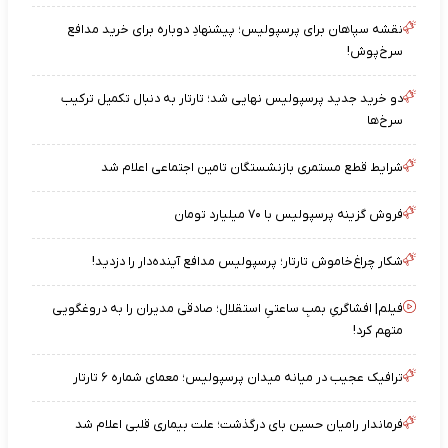
نقشه‌ سپاهان برای پرسپولیس؛ پیشنهادِ دوباره برای خرید مدافع
سرخ‌پوش!
دو خرید جدید پرسپولیس نهایی شد؛ تارتار به دنبال تکمیل ترکیب
سرخ‌ها
شرایط قطع مستمری بازنشستگان تامین اجتماعی اعلام شد
فروش گزینه پرسپولیس با ۷۰ میلیارد تومان
شکار چراغ‌خاموش تارتار؛ پرسپولیس مدافع آینده‌دار را دزدید!
فیلم| افشاگریِ بمبِ ساعتیِ استقلال؛ صادقی مدیران را به دروغگویی
متهم کرد!
ترافیک عجیب در میانه میدان پرسپولیس؛ معمای شماره ۶ تارتار
فرماندار رامیان حسین بای درگذشت؛ علت بیماری قلبی اعلام شد