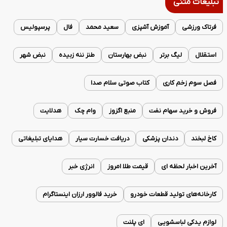
تبلیغات متنی
فرتاک ورزشی
آموزش آشپزی
سعید محمد
فال
پرسپولیس
استقلال
لیگ برتر
نبض بهارستان
طنز ننه زبیده
نبض شهر
فصل سوم زخم کاری
کتاب صوتی سلام صدا
فروش و خرید سهام نفت
منبع اگزوز
وام چک
هدلایت
کاخ لبخند
دندان پزشکی
دریافت خسارت سیار
هدایای تبلیغاتی
آخرین اخبار لحظه ای
قیمت طلا امروز
انرژی خبر
کارخانه‌های تولید قطعات خودرو
خرید فالوور ارزان اینستاگرام
لوازم یدکی لباسشویی
ای پلنت