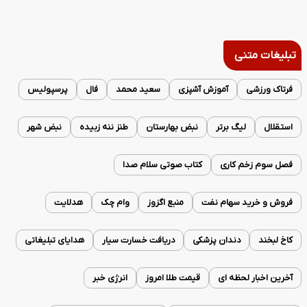
تبلیغات متنی
فرتاک ورزشی
آموزش آشپزی
سعید محمد
فال
پرسپولیس
استقلال
لیگ برتر
نبض بهارستان
طنز ننه زبیده
نبض شهر
فصل سوم زخم کاری
کتاب صوتی سلام صدا
فروش و خرید سهام نفت
منبع اگزوز
وام چک
هدلایت
کاخ لبخند
دندان پزشکی
دریافت خسارت سیار
هدایای تبلیغاتی
آخرین اخبار لحظه ای
قیمت طلا امروز
انرژی خبر