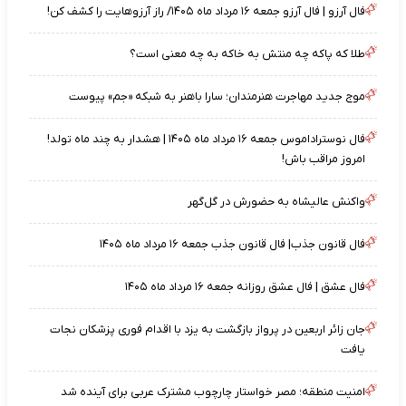
فال آرزو | فال آرزو جمعه ۱۶ مرداد ماه ۱۴۰۵/ راز آرزوهایت را کشف کن!
طلا که پاکه چه منتش به خاکه به چه معنی است؟
موج جدید مهاجرت هنرمندان؛ سارا باهنر به شبکه «جم» پیوست
فال نوستراداموس جمعه ۱۶ مرداد ماه ۱۴۰۵ | هشدار به چند ماه تولد!
امروز مراقب باش!
واکنش عالیشاه به حضورش در گل‌گهر
فال قانون جذب| فال قانون جذب جمعه ۱۶ مرداد ماه ۱۴۰۵
فال عشق | فال عشق روزانه جمعه ۱۶ مرداد ماه ۱۴۰۵
جان زائر اربعین در پرواز بازگشت به یزد با اقدام فوری پزشکان نجات
یافت
امنیت منطقه؛ مصر خواستار چارچوب مشترک عربی برای آینده شد