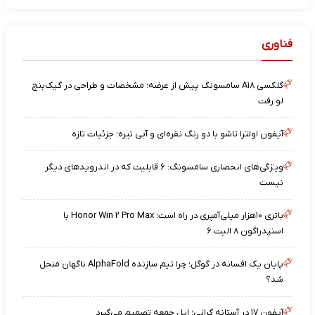
فناوری
گلکسی A۱۸ سامسونگ پیش از عرضه؛ مشخصات و طراحی در گیک‌بنچ
لو رفت
آیفون اولترا تاشو با دو رنگ نقره‌ای و آبی تیره؛ جزئیات تازه
ویژگی‌های انحصاری سامسونگ: ۶ قابلیت که در اندرویدهای دیگر
نیست
باتری ۱۰هزار میلی‌آمپری در راه است؛ Honor Win ۲ Pro Max با
اسنپدراگون ۸ الیت ۶
پایان یک افسانه در گوگل؛ چرا تیم سازنده AlphaFold ناگهان منحل
شد؟
آیفون ۱۷ در آستانه گرانی؛ اپل جمعه تصمیم می‌گیرد