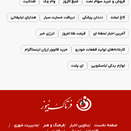
فروش و خرید سهام نفت
منبع اگزوز
وام چک
هدلایت
کاخ لبخند
دندان پزشکی
دریافت خسارت سیار
هدایای تبلیغاتی
آخرین اخبار لحظه ای
قیمت طلا امروز
انرژی خبر
کارخانه‌های تولید قطعات خودرو
خرید فالوور ارزان اینستاگرام
لوازم یدکی لباسشویی
ای پلنت
صفحه نخست
عناوین اخبار
فرهنگ و هنر
مدیریت شهری