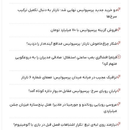
دو خرید جدید پرسپولیس نهایی شد؛ تارتار به دنبال تکمیل ترکیب
سرخ‌ها
فروش گزینه پرسپولیس با ۷۰ میلیارد تومان
شکار چراغ‌خاموش تارتار؛ پرسپولیس مدافع آینده‌دار را دزدید!
فیلم| افشاگریِ بمبِ ساعتیِ استقلال؛ صادقی مدیران را به دروغگویی
متهم کرد!
ترافیک عجیب در میانه میدان پرسپولیس؛ معمای شماره ۶ تارتار
پایانِ رویای سرخ؛ پرسپولیس مقابل «دیوارِ دلار» کوتاه آمد!
عروسی رویایی رونالدو و جورجینا در مادیرا؛ هتل پنج‌ستاره میزبان جشن
میلیاردی
نیازمند روی لبه‌ی تیغ؛ تکرارِ اشتباهاتِ فصل قبل در بازی با آلومینیوم!