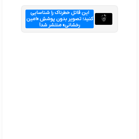
این قاتل خطرناک را شناسایی
کنید؛ تصویر بدون پوششِ «امین
رخشانی» منتشر شد!