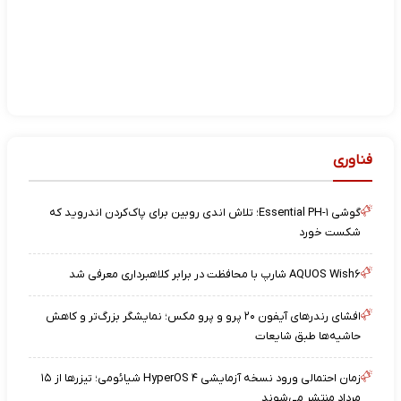
فناوری
گوشی Essential PH-۱؛ تلاش اندی روبین برای پاک‌کردن اندروید که
شکست خورد
AQUOS Wish۶ شارپ با محافظت در برابر کلاهبرداری معرفی شد
افشای رندرهای آیفون ۲۰ پرو و پرو مکس؛ نمایشگر بزرگ‌تر و کاهش
حاشیه‌ها طبق شایعات
زمان احتمالی ورود نسخه آزمایشی HyperOS ۴ شیائومی؛ تیزرها از ۱۵
مرداد منتشر می‌شوند