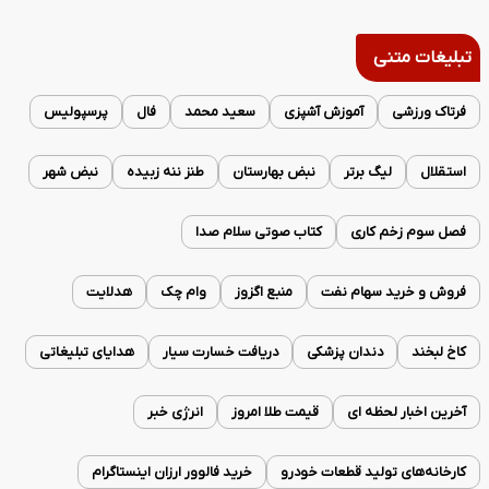
تبلیغات متنی
فرتاک ورزشی
آموزش آشپزی
سعید محمد
فال
پرسپولیس
استقلال
لیگ برتر
نبض بهارستان
طنز ننه زبیده
نبض شهر
فصل سوم زخم کاری
کتاب صوتی سلام صدا
فروش و خرید سهام نفت
منبع اگزوز
وام چک
هدلایت
کاخ لبخند
دندان پزشکی
دریافت خسارت سیار
هدایای تبلیغاتی
آخرین اخبار لحظه ای
قیمت طلا امروز
انرژی خبر
کارخانه‌های تولید قطعات خودرو
خرید فالوور ارزان اینستاگرام