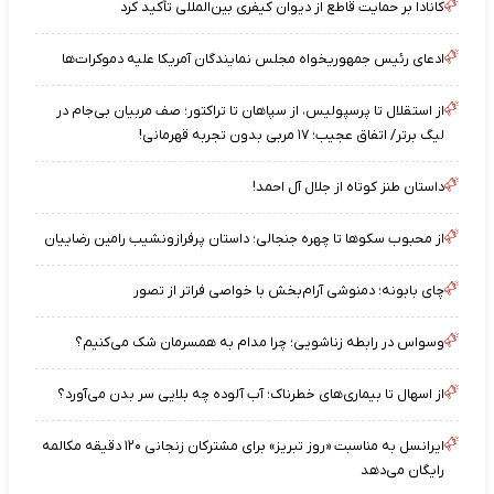
کانادا بر حمایت قاطع از دیوان کیفری بین‌المللی تأکید کرد
ادعای رئیس جمهوریخواه مجلس نمایندگان آمریکا علیه دموکرات‌ها
از استقلال تا پرسپولیس، از سپاهان تا تراکتور؛ صف مربیان بی‌جام در
لیگ برتر/ اتفاق عجیب؛ ۱۷ مربی بدون تجربه قهرمانی!
داستان طنز کوتاه از جلال آل احمد!
از محبوب سکوها تا چهره جنجالی؛ داستان پرفرازونشیب رامین رضاییان
چای بابونه؛ دمنوشی آرام‌بخش با خواصی فراتر از تصور
وسواس در رابطه زناشویی؛ چرا مدام به همسرمان شک می‌کنیم؟
از اسهال تا بیماری‌های خطرناک؛ آب آلوده چه بلایی سر بدن می‌آورد؟
ایرانسل به مناسبت «روز تبریز» برای مشترکان زنجانی ۱۲۰ دقیقه مکالمه
رایگان می‌دهد