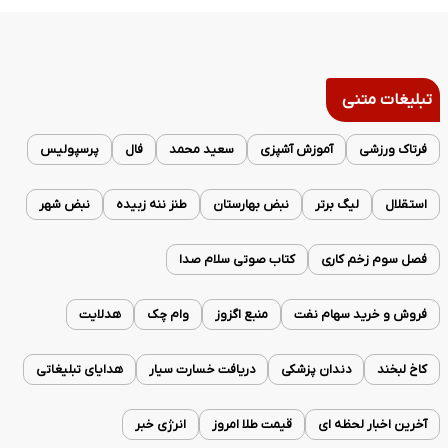
تبلیغات متنی
فرتاک ورزشی
آموزش آشپزی
سعید محمد
فال
پرسپولیس
استقلال
لیگ برتر
نبض بهارستان
طنز ننه زبیده
نبض شهر
فصل سوم زخم کاری
کتاب صوتی سلام صدا
فروش و خرید سهام نفت
منبع اگزوز
وام چک
هدلایت
کاخ لبخند
دندان پزشکی
دریافت خسارت سیار
هدایای تبلیغاتی
آخرین اخبار لحظه ای
قیمت طلا امروز
انرژی خبر