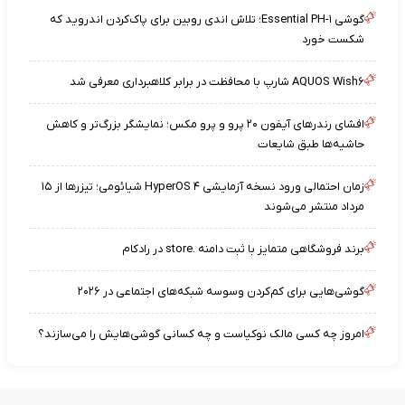
گوشی Essential PH-۱؛ تلاش اندی روبین برای پاک‌کردن اندروید که
شکست خورد
AQUOS Wish۶ شارپ با محافظت در برابر کلاهبرداری معرفی شد
افشای رندرهای آیفون ۲۰ پرو و پرو مکس؛ نمایشگر بزرگ‌تر و کاهش
حاشیه‌ها طبق شایعات
زمان احتمالی ورود نسخه آزمایشی HyperOS ۴ شیائومی؛ تیزرها از ۱۵
مرداد منتشر می‌شوند
برند فروشگاهی متمایز با ثبت دامنه .store در رادکام
گوشی‌هایی برای کم‌کردن وسوسه شبکه‌های اجتماعی در ۲۰۲۶
امروز چه کسی مالک نوکیاست و چه کسانی گوشی‌هایش را می‌سازند؟