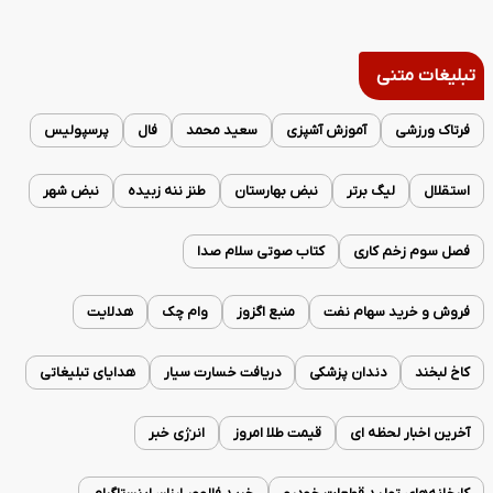
تبلیغات متنی
فرتاک ورزشی
آموزش آشپزی
سعید محمد
فال
پرسپولیس
استقلال
لیگ برتر
نبض بهارستان
طنز ننه زبیده
نبض شهر
فصل سوم زخم کاری
کتاب صوتی سلام صدا
فروش و خرید سهام نفت
منبع اگزوز
وام چک
هدلایت
کاخ لبخند
دندان پزشکی
دریافت خسارت سیار
هدایای تبلیغاتی
آخرین اخبار لحظه ای
قیمت طلا امروز
انرژی خبر