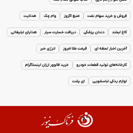
فروش و خرید سهام نفت
منبع اگزوز
وام چک
هدلایت
کاخ لبخند
دندان پزشکی
دریافت خسارت سیار
هدایای تبلیغاتی
آخرین اخبار لحظه ای
قیمت طلا امروز
انرژی خبر
کارخانه‌های تولید قطعات خودرو
خرید فالوور ارزان اینستاگرام
لوازم یدکی لباسشویی
ای پلنت