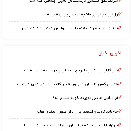
شرایط قطع مستمری بازنشستگان تامین اجتماعی اعلام شد
راز غیبت یاغیِ بی‌حاشیه در پرسپولیس فاش شد!
ترافیک عجیب در میانه میدان پرسپولیس؛ معمای شماره ۶ تارتار
آخرین اخبار
خبرنگاران اردستان به ترویج امیدآفرینی در جامعه دعوت شدند
مدارس کشور تا پایان شهریور به نیروگاه خورشیدی مجهز می‌شوند
آیا دیابتی ها پیاز بخورند خوب است یا نه؟
چه باید کردهای اقتصاد ایران برای عبور از تنگنای فعلی
بزرگراه آرال-خزر؛ نقشه قزاقستان برای تقویت لجستیک اوراسیا