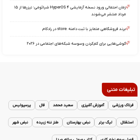
زمان احتمالی ورود نسخه آزمایشی HyperOS ۴ شیائومی؛ تیزرها از ۱۵
مرداد منتشر می‌شوند
برند فروشگاهی متمایز با ثبت دامنه .store در رادکام
گوشی‌هایی برای کم‌کردن وسوسه شبکه‌های اجتماعی در ۲۰۲۶
تبلیغات متنی
فرتاک ورزشی
آموزش آشپزی
سعید محمد
فال
پرسپولیس
استقلال
لیگ برتر
نبض بهارستان
طنز ننه زبیده
نبض شهر
فصل سوم زخم کاری
کتاب صوتی سلام صدا