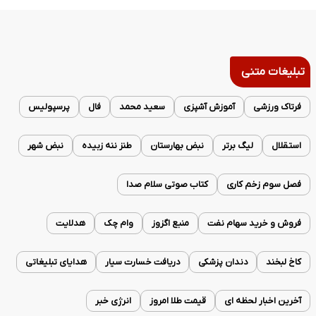
تبلیغات متنی
فرتاک ورزشی
آموزش آشپزی
سعید محمد
فال
پرسپولیس
استقلال
لیگ برتر
نبض بهارستان
طنز ننه زبیده
نبض شهر
فصل سوم زخم کاری
کتاب صوتی سلام صدا
فروش و خرید سهام نفت
منبع اگزوز
وام چک
هدلایت
کاخ لبخند
دندان پزشکی
دریافت خسارت سیار
هدایای تبلیغاتی
آخرین اخبار لحظه ای
قیمت طلا امروز
انرژی خبر