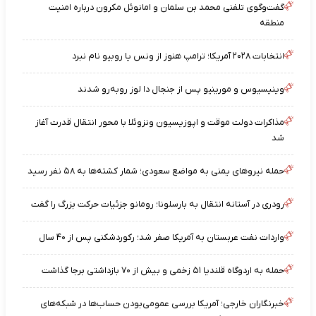
گفت‌وگوی تلفنی محمد بن سلمان و امانوئل مکرون درباره امنیت
منطقه
انتخابات ۲۰۲۸ آمریکا؛ ترامپ هنوز از ونس یا روبیو نام نبرد
وینیسیوس و مورینیو پس از جنجال دا لوز رو‌به‌رو شدند
مذاکرات دولت موقت و اپوزیسیون ونزوئلا با محور انتقال قدرت آغاز
شد
حمله نیروهای یمنی به مواضع سعودی؛ شمار کشته‌ها به ۵۸ نفر رسید
رودری در آستانه انتقال به بارسلونا؛ رومانو جزئیات حرکت بزرگ را گفت
واردات نفت عربستان به آمریکا صفر شد؛ رکوردشکنی پس از ۴۰ سال
حمله به اردوگاه قلندیا ۵۱ زخمی و بیش از ۷۰ بازداشتی برجا گذاشت
خبرنگاران خارجی؛ آمریکا بررسی عمومی‌بودن حساب‌ها در شبکه‌های