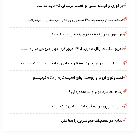
پرخوری و ایست قلبی؛ واقعیت ترسناکی که باید بدانید
محمد صلاح پیشنهاد ۱۷۰ میلیون پوندی عربستان را نپذیرفت
مرز مهران در یک شبانه‌روز ۶۸ هزار تردد ثبت کرد
نقل‌وانتقالات رئال مادرید از ۲۴ عبور کرد؛ چهار خروجی در راه است
استقلال در بحران پنجره بسته و جدایی رضاییان؛ حال تیم خوب نیست
گفت‌وگوی اروپا و روسیه برای امنیت قاره از نگاه نینیستو
ارتباط باد سرد کولر و سرماخوردگی !
چین به ژاپن دربارهٔ گزینه هسته‌ای هشدار داد
امباپه در تعطیلات هم تمرین را رها نکرد