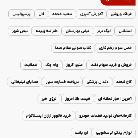
فرتاک ورزشی
آموزش آشپزی
سعید محمد
فال
پرسپولیس
استقلال
لیگ برتر
نبض بهارستان
طنز ننه زبیده
نبض شهر
فصل سوم زخم کاری
کتاب صوتی سلام صدا
فروش و خرید سهام نفت
منبع اگزوز
وام چک
هدلایت
کاخ لبخند
دندان پزشکی
دریافت خسارت سیار
هدایای تبلیغاتی
آخرین اخبار لحظه ای
قیمت طلا امروز
انرژی خبر
کارخانه‌های تولید قطعات خودرو
خرید فالوور ارزان اینستاگرام
لوازم یدکی لباسشویی
ای پلنت